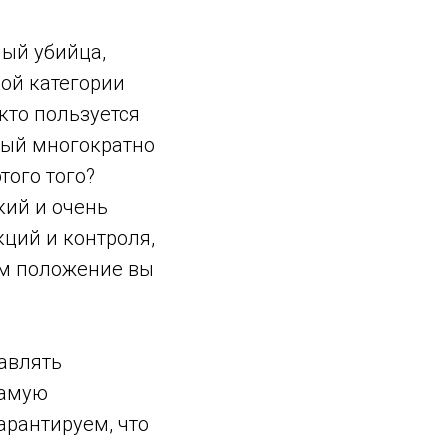
ный убийца,
ой категории
 кто пользуется
рый многократно
того того?
кий и очень
кций и контроля,
ком положение вы
равлять
самую
арантируем, что