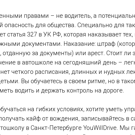
ленными правами – не водитель, а потенциаль
 опасность для общества. Специально для так
т статья 327 в УК РФ, которая наказывает тех,
жными документами. Наказание: штраф (кото
 отданную за документы) или арест. Стоит ли э
чение в автошколе на сегодняшний день – лег
 нет четкого расписания, длинных и нудных ле
детьми. Вы обучаетесь в своем ритме, но в та
уметь водить и держать контроль на дороге.
обучаться на гибких условиях, хотите уметь уп
получать кайф от вождения, записывайтесь в 
ошколу в Санкт-Петербурге YouWillDrive. Мы г