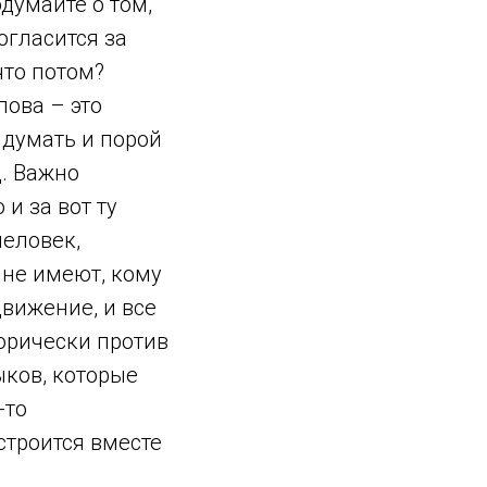
одумайте о том,
огласится за
что потом?
лова – это
 думать и порой
. Важно
 и за вот ту
человек,
 не имеют, кому
движение, и все
орически против
ков, которые
-то
строится вместе