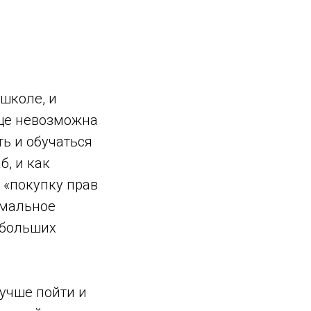
ошколе, и
бще невозможна
ть и обучаться
б, и как
 «покупку прав
рмальное
 больших
лучше пойти и