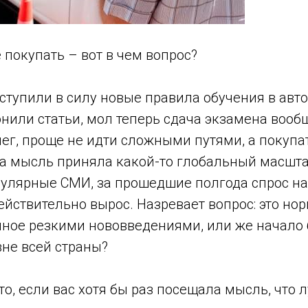
 покупать – вот в чем вопрос?
вступили в силу новые правила обучения в авт
онили статьи, мол теперь сдача экзамена воо
нег, проще не идти сложными путями, а покупа
та мысль приняла какой-то глобальный масшта
улярные СМИ, за прошедшие полгода спрос на
ействительно вырос. Назревает вопрос: это но
нное резкими нововведениями, или же начало
вне всей страны?
что, если вас хотя бы раз посещала мысль, что 