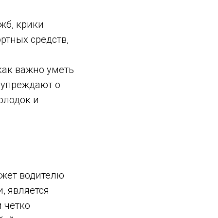
жб, крики
ортных средств,
как важно уметь
дупреждают о
олодок и
ожет водителю
и, является
 четко