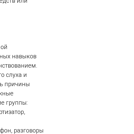
едств или
ной
чных навыков
нствованием.
о слуха и
ть причины
ожные
е группы:
тизатор,
фон, разговоры