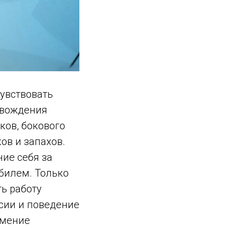
увствовать
т вождения
ов, бокового
ов и запахов.
ие себя за
обилем. Только
ть работу
сии и поведение
умение