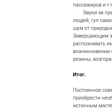
пассажиров и т.п
· Звуки за пре
людей, гул само
шум от природны
Завершающим эт
распознавать и
возникновении н
резины, возгора
Итог.
Постоянное сов
приобрести необ
истинным масте