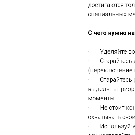
достигаются то
специальных ма
С чего нужно н
· Уделяйте во
· Старайтесь д
(переключение п
· Старайтесь р
выделять приори
моменты.
· Не стоит кон
охватывать сво
· Используйте 