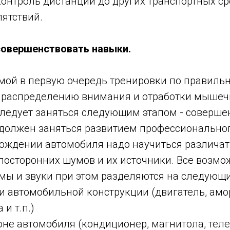
онтроль дистанции до других транспортных ср
ятствий.
совершенствовать навыки.
мой в первую очередь тренировки по правиль
 распределению внимания и отработки мыше
следует заняться следующим этапом - соверше
 должен заняться развитием профессиональног
вождении автомобиля надо научиться различа
посторонних шумов и их источники. Все возм
мы и звуки при этом разделяются на следующи
 автомобильной конструкции (двигатель, амор
 и т.п.)
не автомобиля (кондиционер, магнитола, теле